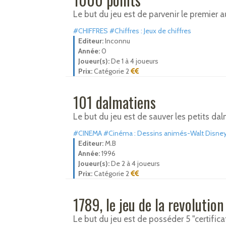
Le but du jeu est de parvenir le premier a
#CHIFFRES
#Chiffres : Jeux de chiffres
Editeur:
Inconnu
Année:
0
Joueur(s):
De 1 à 4 joueurs
Prix:
Catégorie 2
101 dalmatiens
Le but du jeu est de sauver les petits dalma
#CINEMA
#Cinéma : Dessins animés-Walt Disne
Editeur:
M.B
Année:
1996
Joueur(s):
De 2 à 4 joueurs
Prix:
Catégorie 2
1789, le jeu de la revolution
Le but du jeu est de posséder 5 "certificat