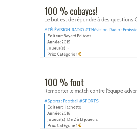
100 % cobayes!
Le but est de répondre à des questions Qu
#TÉLÉVISION-RADIO
#Télévision-Radio : Emiss
Editeur:
Bayard Editons
Année:
2015
Joueur(s):
-
Prix:
Catégorie 1
100 % foot
Remporter le match contre l’équipe adver
#Sports : Football
#SPORTS
Editeur:
Hachette
Année:
2016
Joueur(s):
De 2 à 12 joueurs
Prix:
Catégorie 1