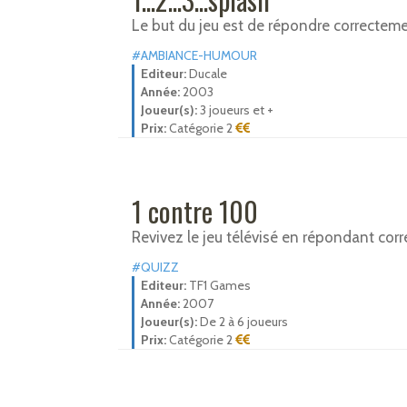
Le but du jeu est de répondre correctemen
#AMBIANCE-HUMOUR
Editeur:
Ducale
Année:
2003
Joueur(s):
3 joueurs et +
Prix:
Catégorie 2
1 contre 100
Revivez le jeu télévisé en répondant corr
#QUIZZ
Editeur:
TF1 Games
Année:
2007
Joueur(s):
De 2 à 6 joueurs
Prix:
Catégorie 2