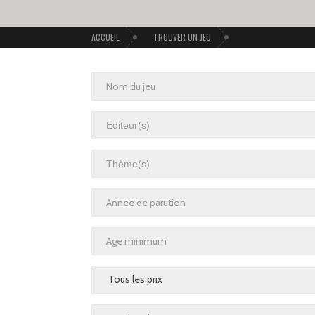
ACCUEIL
TROUVER UN JEU
Tous les prix