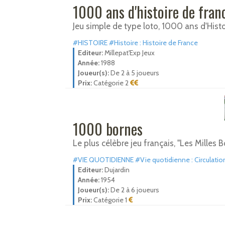
1000 ans d'histoire de fran
Jeu simple de type loto, 1000 ans d'Histoi
#HISTOIRE
#Histoire : Histoire de France
Editeur:
Millepat'Exp Jeux
Année:
1988
Joueur(s):
De 2 à 5 joueurs
Prix:
Catégorie 2
1000 bornes
Le plus célèbre jeu français, "Les Milles
#VIE QUOTIDIENNE
#Vie quotidienne : Circulatio
Editeur:
Dujardin
Année:
1954
Joueur(s):
De 2 à 6 joueurs
Prix:
Catégorie 1