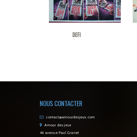
DEFI
SUPER 4
NOUS CONTACTER
contact@amourdesjeux.com
Amour des jeux
46 avenue Paul Granet