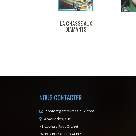
 CHASSE AUX
OTHELLO
DIAMANTS
NOUS CONTACTER
contact@amourdesjeux.com
Amour des jeux
46 avenue Paul Granet
06390 BERRE LES ALPES