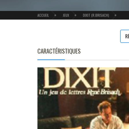
ACCUEIL
JEUX
DIXIT (R.BRISACH)
R
CARACTÉRISTIQUES