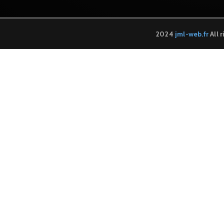
2024
jml-web.fr
All 