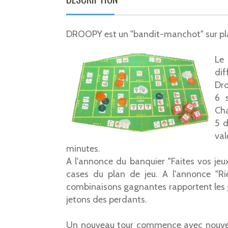
DROOPY est un "bandit-manchot" sur plate
Le
di
Dro
6 
Cha
5 d
va
minutes.
A l'annonce du banquier "Faites vos jeux"
cases du plan de jeu. A l'annonce "Ri
combinaisons gagnantes rapportent les ga
jetons des perdants.
Un nouveau tour commence avec nouvel