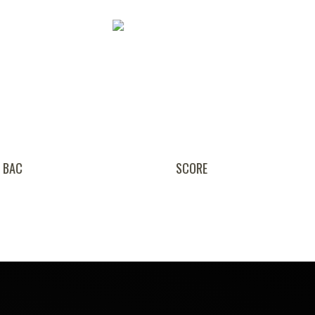
SCORE