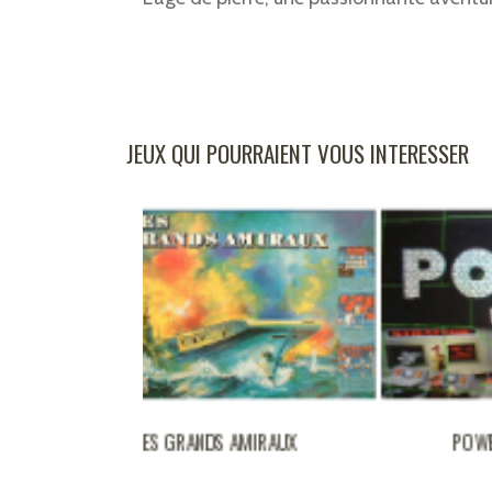
JEUX QUI POURRAIENT VOUS INTERESSER
NDS AMIRAUX
POWER
LE