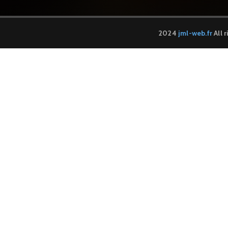
2024
jml-web.fr
All 