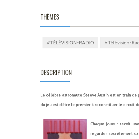
THÈMES
#TÉLÉVISION-RADIO
#Télévision-Rad
DESCRIPTION
Le célèbre astronaute Steeve Austin est en train de pe
du jeu est d'être le premier à reconstituer le circuit de
Chaque joueur reçoit une 
regarder secrètement car 