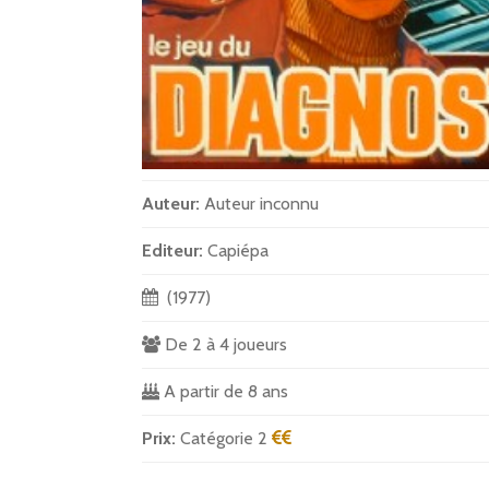
Auteur:
Auteur inconnu
Editeur:
Capiépa
(1977)
De 2 à 4 joueurs
A partir de 8 ans
Prix:
Catégorie 2