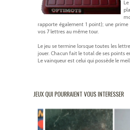
Le
pl
mo
rapporte également 1 point); une prime
vos 7 lettres au même tour.
Le jeu se termine lorsque toutes les lettr
jouer. Chacun fait le total de ses points e
Le vainqueur est celui qui possède le meil
JEUX QUI POURRAIENT VOUS INTERESSER