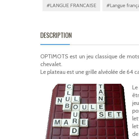
#LANGUE FRANCAISE
#Langue frança
DESCRIPTION
OPTIMOTS est un jeu classique de mots 
chevalet.
Le plateau est une grille alvéolée de 64 ca
Le
êt
je
po
le
le
de