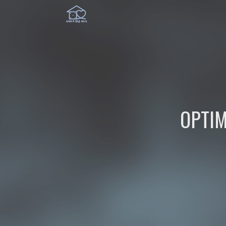
OPTIM