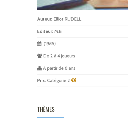
Auteur:
Elliot RUDELL
Editeur:
M.B
(1985)
De 2 à 4 joueurs
A partir de 8 ans
Prix:
Catégorie 2
THÈMES