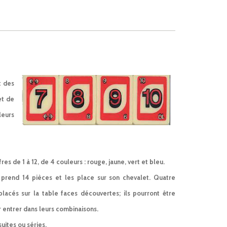
t des
et de
leurs
res de 1 à 12, de 4 couleurs : rouge, jaune, vert et bleu.
 prend 14 pièces et les place sur son chevalet. Quatre
 placés sur la table faces découvertes; ils pourront être
ur entrer dans leurs combinaisons.
uites ou séries.