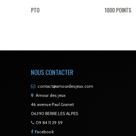
1000 POINTS
NOUS CONTACTER
contact@amourdesjeux.com
Amour des jeux
46 avenue Paul Granet
06390 BERRE LES ALPES
09 84 11 29 59
Facebook