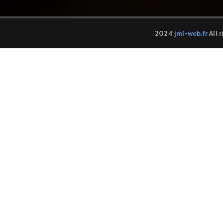
2024
jml-web.fr
All 