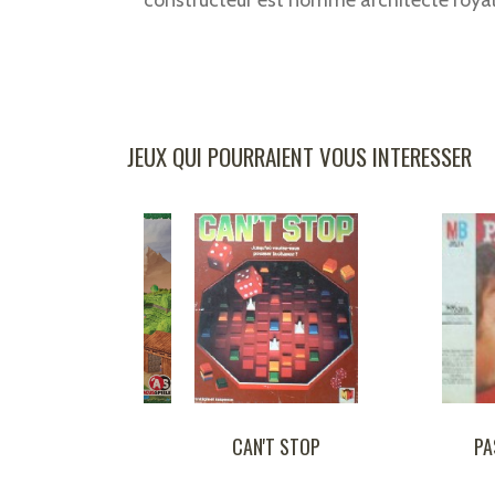
constructeur est nommé architecte royal
JEUX QUI POURRAIENT VOUS INTERESSER
AN'T STOP
PASSE MURAILLES