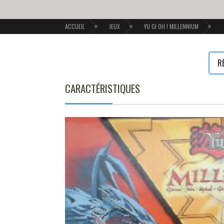
ACCUEIL
JEUX
YU GI OH ! MILLENNIUM
R
CARACTÉRISTIQUES