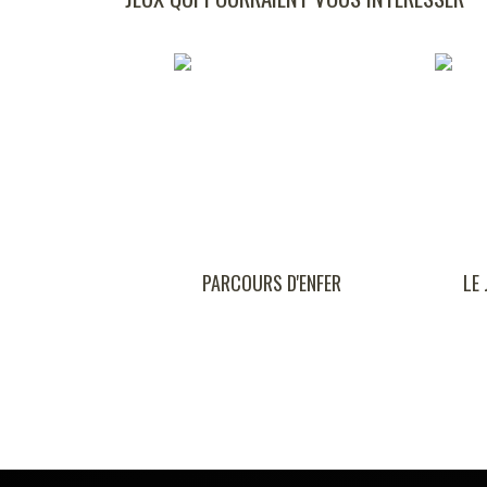
RCOURS D'ENFER
LE JEU DES VOISINS