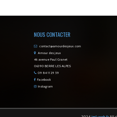
NOUS CONTACTER
contact@amourdesjeux.com
Amour des jeux
46 avenue Paul Granet
06390 BERRE LES ALPES
09 84 11 29 59
Facebook
Instagram
2024
jml-web.fr
All 