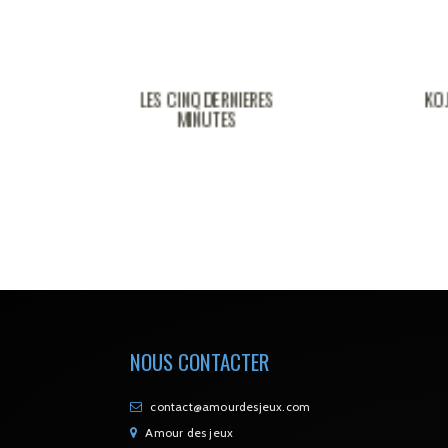
Q DERNIERES
KOJAK
NUTES
NOUS CONTACTER
contact@amourdesjeux.com
Amour des jeux