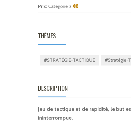
Prix:
Catégorie 2
THÈMES
#STRATÉGIE-TACTIQUE
#Stratégie-T
DESCRIPTION
Jeu de tactique et de rapidité, le but es
ininterrompue.