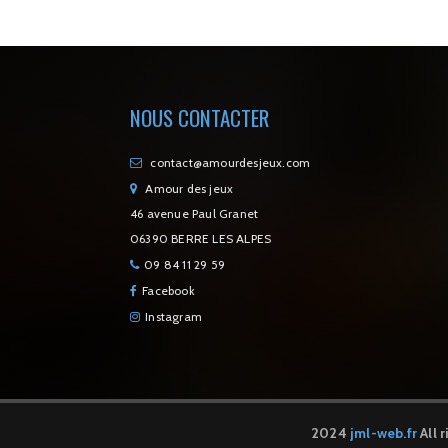
NOUS CONTACTER
contact@amourdesjeux.com
Amour des jeux
46 avenue Paul Granet
06390 BERRE LES ALPES
09 84 11 29 59
Facebook
Instagram
2024
jml-web.fr
All 