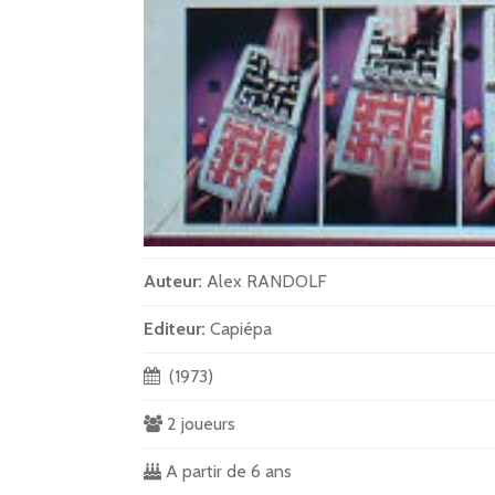
Auteur:
Alex RANDOLF
Editeur:
Capiépa
(1973)
2 joueurs
A partir de 6 ans