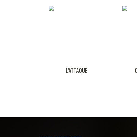
TTAQUE
ORDINO CARTE