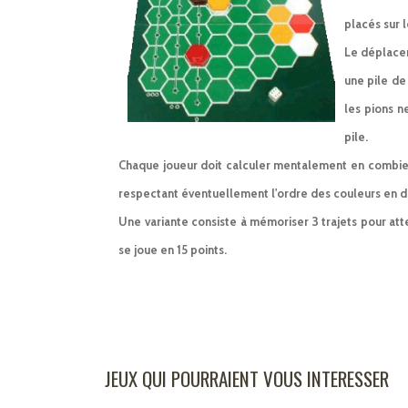
placés sur 
Le déplacem
une pile de
les pions n
pile.
Chaque joueur doit calculer mentalement en combien 
respectant éventuellement l'ordre des couleurs en dé
Une variante consiste à mémoriser 3 trajets pour att
se joue en 15 points.
JEUX QUI POURRAIENT VOUS INTERESSER