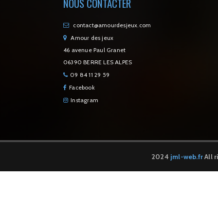
NOUS CONTACTER
contact@amourdesjeux.com
Amour des jeux
46 avenue Paul Granet
06390 BERRE LES ALPES
09 84 11 29 59
Facebook
Instagram
2024
jml-web.fr
All 