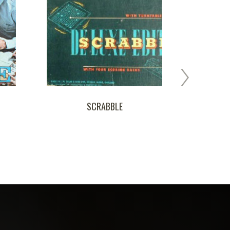
TOPWORD