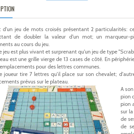
IPTION
git d'un jeu de mots croisés présentant 2 particularités: 
ttant de doubler la valeur d'un mot; un marqueur-pi
ents au cours du jeu.
e jeu est plus vivant et surprenant qu'un jeu de type "Scrab
teau est une grille vierge de 13 cases de côté. En périphér
 emplacements pour des lettres communes.
joueur tire 7 lettres qu'il place sur son chevalet; d'autr
ements prévus sur le plateau.
A son 
pion 
pion 
sur la
de ses
de se