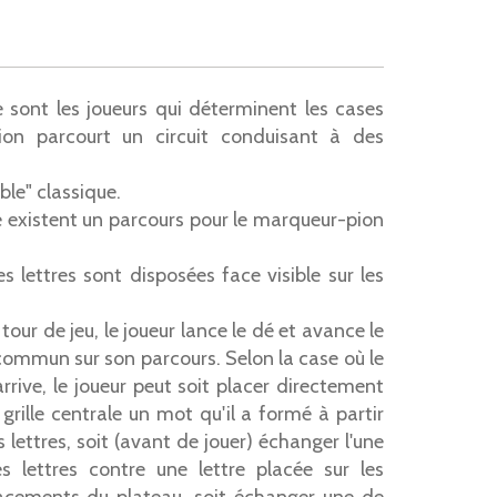
ce sont les joueurs qui déterminent les cases
on parcourt un circuit conduisant à des
ble" classique.
ie existent un parcours pour le marqueur-pion
es lettres sont disposées face visible sur les
tour de jeu, le joueur lance le dé et avance le
commun sur son parcours. Selon la case où le
arrive, le joueur peut soit placer directement
 grille centrale un mot qu'il a formé à partir
 lettres, soit (avant de jouer) échanger l'une
s lettres contre une lettre placée sur les