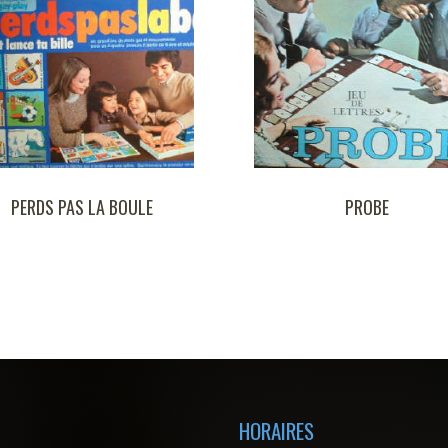
PROBE
SCRABBLE
HORAIRES