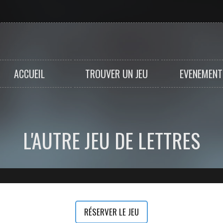
ACCUEIL
TROUVER UN JEU
EVENEMENT
L'AUTRE JEU DE LETTRES
RÉSERVER LE JEU