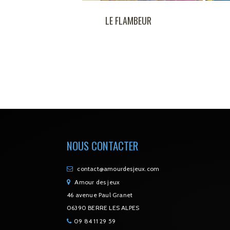
VIVIAL
LE FLAMBEUR
URANCE
NOUS CONTACTER
contact@amourdesjeux.com
Amour des jeux
46 avenue Paul Granet
06390 BERRE LES ALPES
09 84 11 29 59