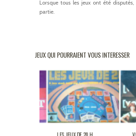
Lorsque tous les jeux ont été disputés, 
partie.
JEUX QUI POURRAIENT VOUS INTERESSER
UX DE 20 H
V.O CHALLENGE
LG