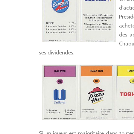
d'act
Présid
achet
des ac
Chaqu
ses dividendes.
Si un joueur est majoritaire dans toute