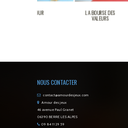
KOTOUR
LA BOURSE DES
VALEURS
NOUS CONTACTER
contact@amourdesjeux.com
Amour des jeux
46 avenue Paul Granet
06390 BERRE LES ALPES
09 84 11 29 59