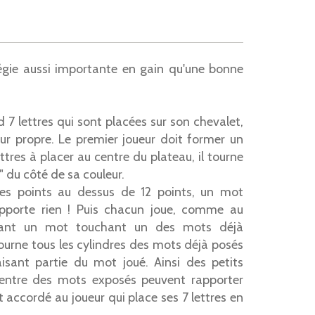
tégie aussi importante en gain qu'une bonne
 7 lettres qui sont placées sur son chevalet,
eur propre. Le premier joueur doit former un
tres à placer au centre du plateau, il tourne
s" du côté de sa couleur.
es points au dessus de 12 points, un mot
pporte rien ! Puis chacun joue, comme au
mant un mot touchant un des mots déjà
tourne tous les cylindres des mots déjà posés
aisant partie du mot joué. Ainsi des petits
 entre des mots exposés peuvent rapporter
 accordé au joueur qui place ses 7 lettres en