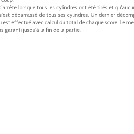
 coup.
 s'arrête lorsque tous les cylindres ont été tirés et qu'au
 s'est débarrassé de tous ses cylindres. Un dernier déco
 est effectué avec calcul du total de chaque score. Le meil
 garanti jusqu'à la fin de la partie.