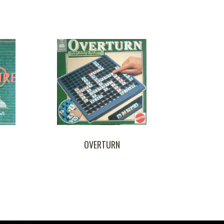
OVERTURN
LE ROBERT