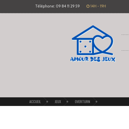
Téléphone: 09 84 11 29 59
14H - 19H
ACCUEIL
JEUX
OVERTURN