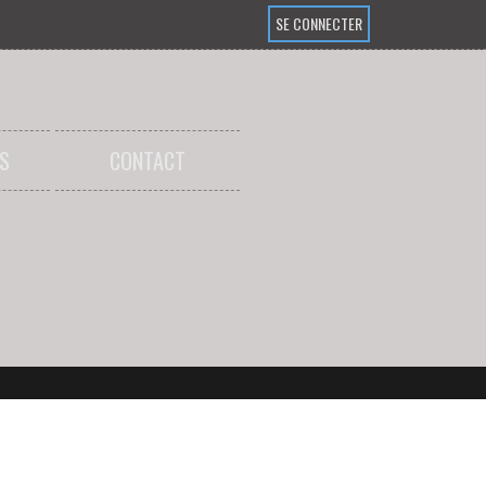
SE CONNECTER
S
CONTACT