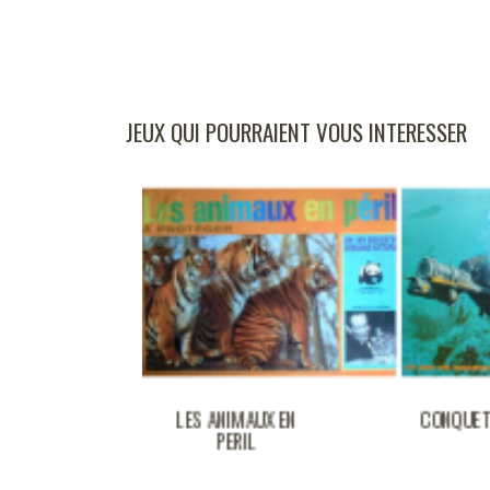
JEUX QUI POURRAIENT VOUS INTERESSER
NIMAUX EN
CONQUETE DE LA MER
ERIL