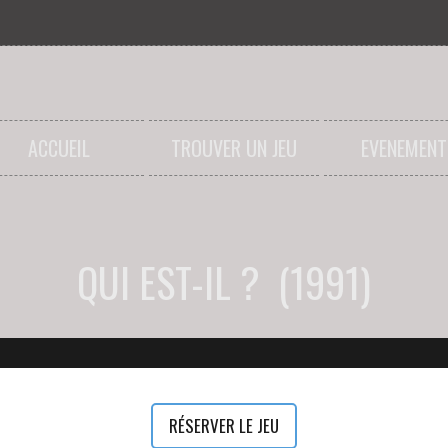
ACCUEIL
TROUVER UN JEU
EVENEMENT
QUI EST-IL ? (1991)
RÉSERVER LE JEU