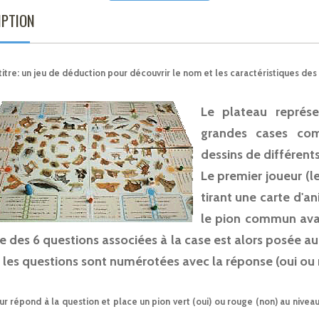
IPTION
titre: un jeu de déduction pour découvrir le nom et les caractéristiques de
Le plateau représ
grandes cases com
dessins de différent
Le premier joueur (l
tirant une carte d'a
le pion commun avan
e des 6 questions associées à la case est alors posée au 
 les questions sont numérotées avec la réponse (oui ou 
r répond à la question et place un pion vert (oui) ou rouge (non) au nivea