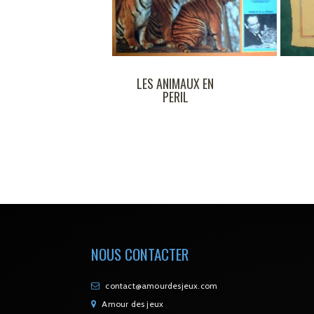
LES ANIMAUX EN
BIOVIVA
PERIL
NOUS CONTACTER
contact@amourdesjeux.com
Amour des jeux