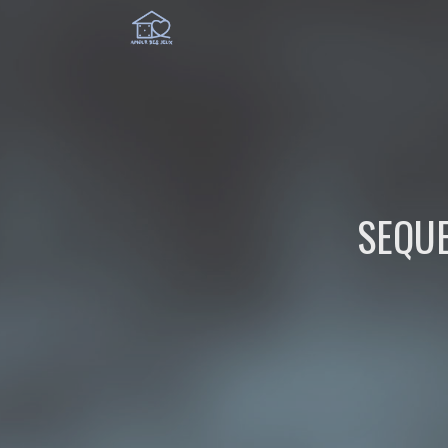
SEQUE