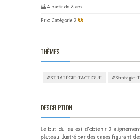
A partir de 8 ans
Prix:
Catégorie 2
THÈMES
#STRATÉGIE-TACTIQUE
#Stratégie-T
DESCRIPTION
Le but du jeu est d'obtenir 2 alignemen
plateau illustré par des cases figurant des