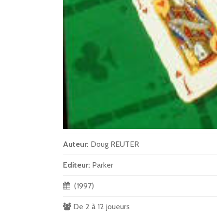
Auteur:
Doug REUTER
Editeur:
Parker
(1997)
De 2 à 12 joueurs