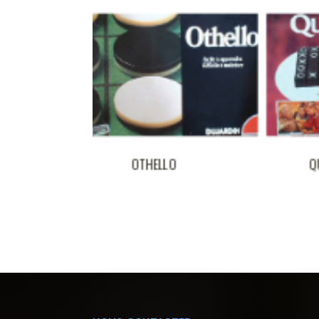
HELLO
QUIXO