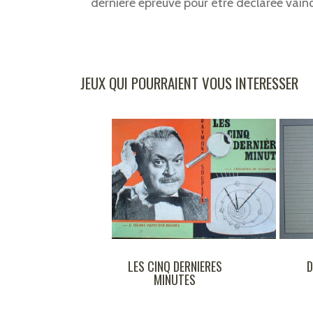
dernière épreuve pour être déclarée vain
JEUX QUI POURRAIENT VOUS INTERESSER
NQ DERNIERES
DESSINEZ C'EST
INUTES
GAGNE !