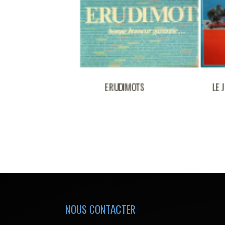
UDIMOTS
LE JEU GUINESS DES
MEN
RECORDS
NOUS CONTACTER