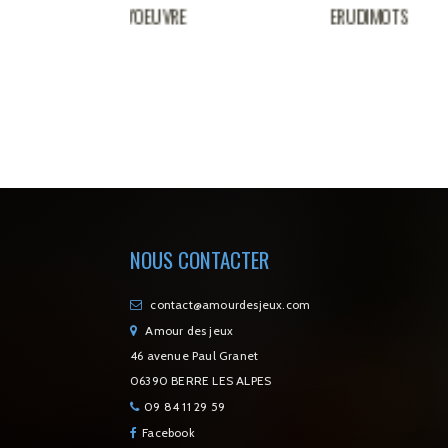
-D'OEUVRE
ERUDIMOTS
TR
NOUS CONTACTER
contact@amourdesjeux.com
Amour des jeux
46 avenue Paul Granet
06390 BERRE LES ALPES
09 84 11 29 59
Facebook