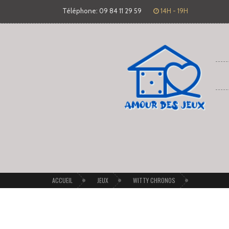
Téléphone: 09 84 11 29 59
14H - 19H
ACCUEIL
JEUX
WITTY CHRONOS