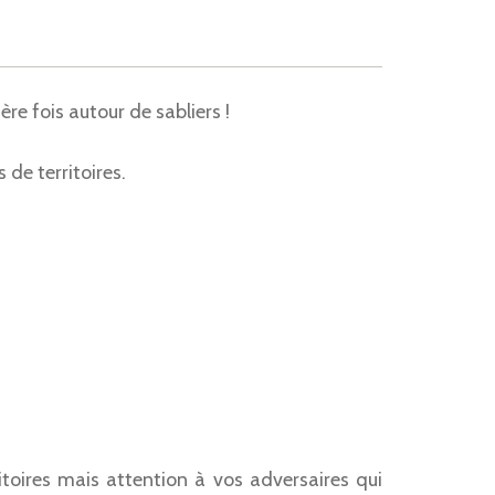
ère fois autour de sabliers !
 de territoires.
itoires mais attention à vos adversaires qui