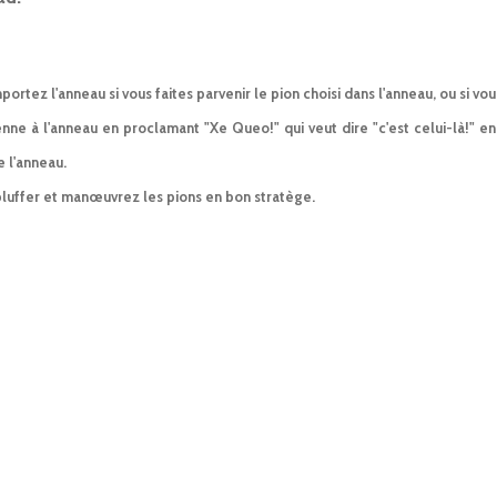
ortez l'anneau si vous faites parvenir le pion choisi dans l'anneau, ou si vous
enne à l'anneau en proclamant "Xe Queo!" qui veut dire "c'est celui-là!" en 
 l'anneau.
luffer et manœuvrez les pions en bon stratège.