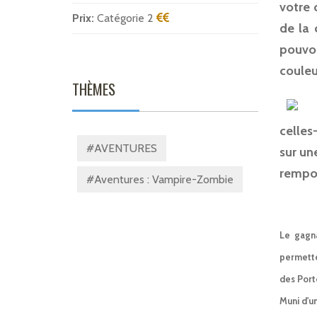
votre 
Prix:
Catégorie 2
de la 
pouvo
couleu
THÈMES
celles
#AVENTURES
sur un
rempor
#Aventures : Vampire-Zombie
Le gagna
permette
des Port
Muni d'un