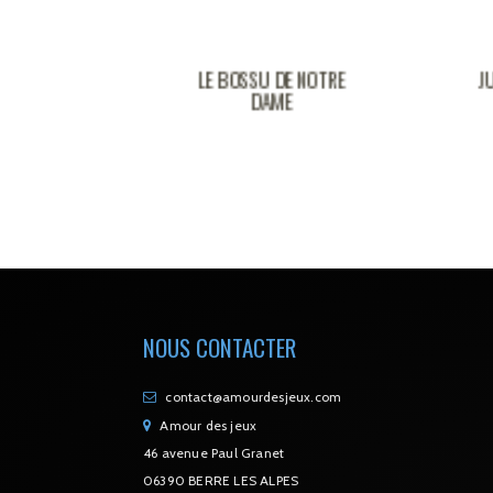
SU DE NOTRE
JURASSIC PARK
SI
DAME
NOUS CONTACTER
contact@amourdesjeux.com
Amour des jeux
46 avenue Paul Granet
06390 BERRE LES ALPES