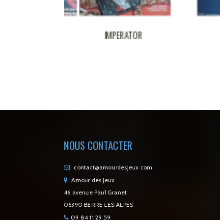
D'ARAIGNEES
IMPERATOR
NOUS CONTACTER
contact@amourdesjeux.com
Amour des jeux
46 avenue Paul Granet
06390 BERRE LES ALPES
09 84 11 29 59