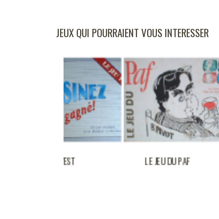
JEUX QUI POURRAIENT VOUS INTERESSER
NEZ C'EST
LE JEU DU PAF
GNE !