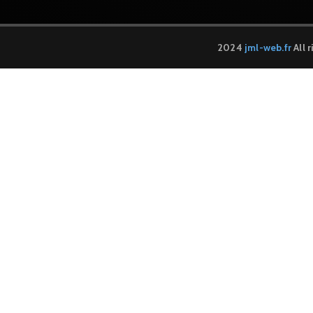
2024
jml-web.fr
All 