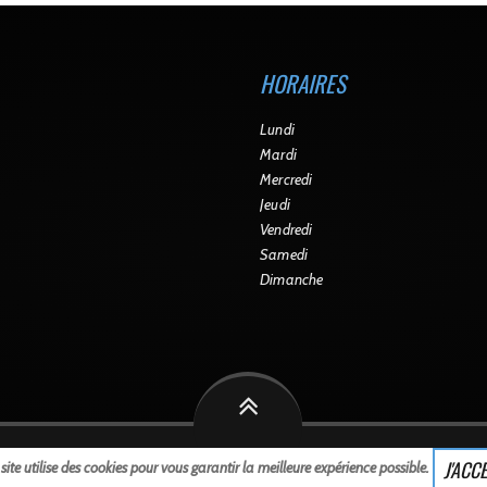
HORAIRES
Lundi
Mardi
Mercredi
Jeudi
Vendredi
Samedi
Dimanche
2024
jml-web.fr
All rights reserved. •
Mentions légales
J'ACC
site utilise des cookies pour vous garantir la meilleure expérience possible.