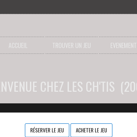
ACCUEIL
TROUVER UN JEU
EVENEMENT
ENVENUE CHEZ LES CH'TIS (20
RÉSERVER LE JEU
ACHETER LE JEU