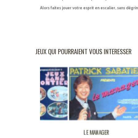
Alors faites jouer votre esprit en escalier, sans dégri
JEUX QUI POURRAIENT VOUS INTERESSER
X SANS
LE MANAGER
QU
NTIERES